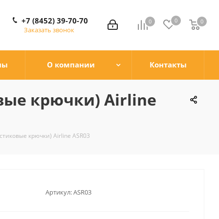
+7 (8452) 39-70-70
0
0
0
0
Заказать звонок
ны
О компании
Контакты
ые крючки) Airline
стиковые крючки) Airline ASR03
Артикул:
ASR03