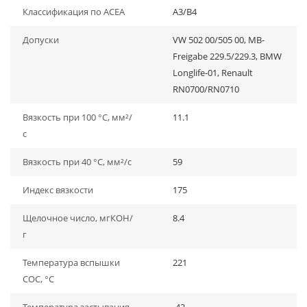
Классификация по ACEA
A3/B4
Допуски
VW 502 00/505 00, MB-
Freigabe 229.5/229.3, BMW
Longlife-01, Renault
RN0700/RN0710
Вязкость при 100 °C, мм²/
11.1
с
Вязкость при 40 °C, мм²/с
59
Индекс вязкости
175
Щелочное число, мгКОН/
8.4
г
Температура вспышки
221
СОС, °С