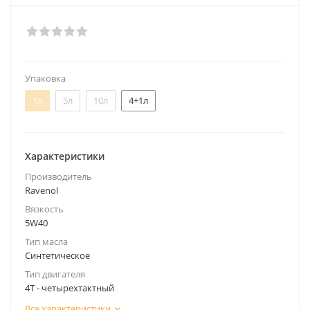
Упаковка
1л
5л
10л
4+1л
Характеристики
Производитель
Ravenol
Вязкость
5W40
Тип масла
Синтетическое
Тип двигателя
4Т - четырехтактный
Все характеристики