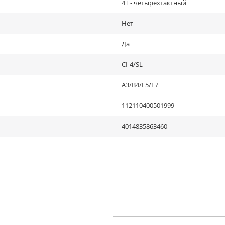
4Т - четырехтактный
Нет
Да
CI-4/SL
A3/B4/E5/E7
112110400501999
4014835863460