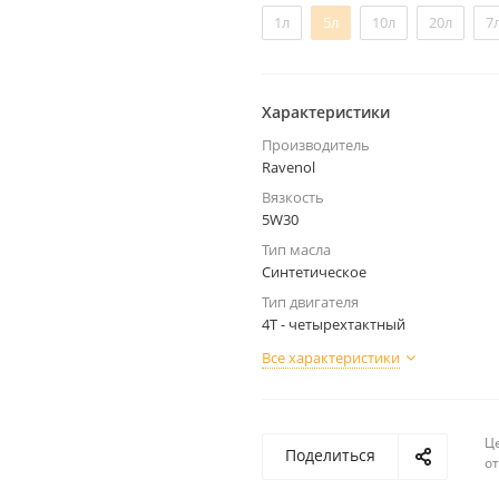
1л
5л
10л
20л
7
Характеристики
Производитель
Ravenol
Вязкость
5W30
Тип масла
Синтетическое
Тип двигателя
4Т - четырехтактный
Все характеристики
Ц
Поделиться
о