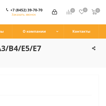
+7 (8452) 39-70-70
0
0
0
0
Заказать звонок
ны
О компании
Контакты
A3/B4/E5/E7