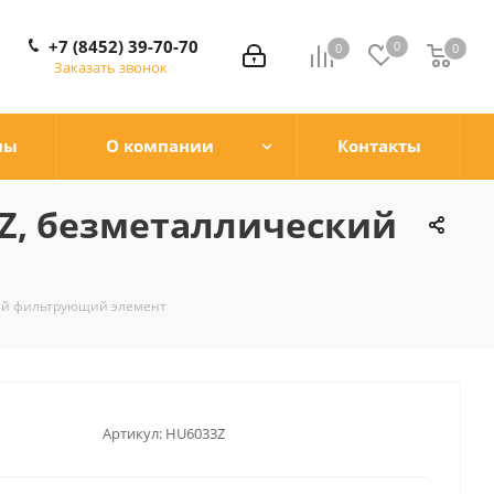
+7 (8452) 39-70-70
0
0
0
0
Заказать звонок
ны
О компании
Контакты
 Z, безметаллический
кий фильтрующий элемент
Артикул:
HU6033Z