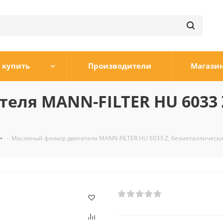
 купить
Производители
Магази
еля MANN-FILTER HU 6033
-
Масляный фильтр двигателя MANN-FILTER HU 6033 Z, безметалличес